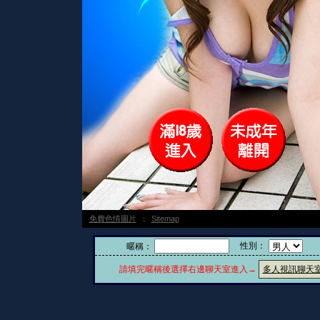
免費色情圖片
：
Sitemap
性別：
暱稱：
請填完暱稱後選擇右邊聊天室進入→
多人視訊聊天